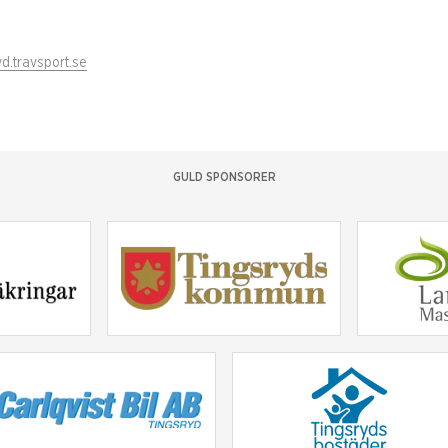
d.travsport.se
GULD SPONSORER