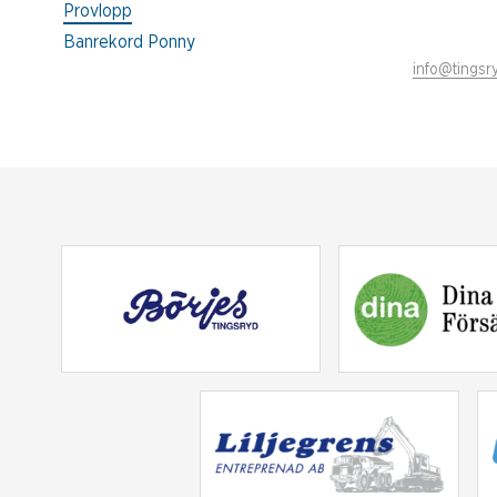
Provlopp
Banrekord Ponny
info@tingsry