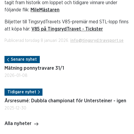
tagit fram historik om loppet och tidigare vinnare under
följande flik:
MileMästaren
Biljetter till TingsrydTravets V85-premiär med STL-lopp finns
att köpa här:
V85 på TingsrydTravet - Tickster
Publicerad torsdag 8 januari 2026.
info@tingsryd.travsport.se
Senare nyhet
Mätning ponnytravare 31/1
2026-01-08
Tidigare nyhet
Årsresumé: Dubbla championat för Untersteiner - igen
2025-12-30
Alla nyheter