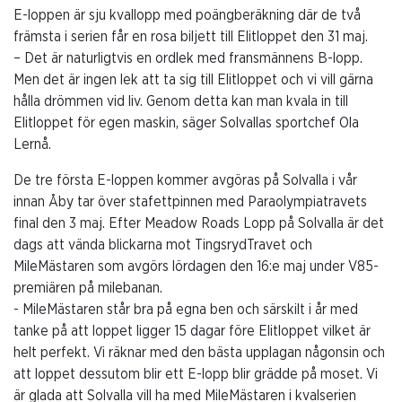
E-loppen är sju kvallopp med poängberäkning där de två
främsta i serien får en rosa biljett till Elitloppet den 31 maj.
– Det är naturligtvis en ordlek med fransmännens B-lopp.
Men det är ingen lek att ta sig till Elitloppet och vi vill gärna
hålla drömmen vid liv. Genom detta kan man kvala in till
Elitloppet för egen maskin, säger Solvallas sportchef Ola
Lernå.
De tre första E-loppen kommer avgöras på Solvalla i vår
innan Åby tar över stafettpinnen med Paraolympiatravets
final den 3 maj. Efter Meadow Roads Lopp på Solvalla är det
dags att vända blickarna mot TingsrydTravet och
MileMästaren som avgörs lördagen den 16:e maj under V85-
premiären på milebanan.
- MileMästaren står bra på egna ben och särskilt i år med
tanke på att loppet ligger 15 dagar före Elitloppet vilket är
helt perfekt. Vi räknar med den bästa upplagan någonsin och
att loppet dessutom blir ett E-lopp blir grädde på moset. Vi
är glada att Solvalla vill ha med MileMästaren i kvalserien