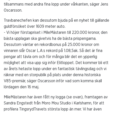
tillsammans med andra fina lopp under vårkanten, säger Jens
Oscarsson.
Travbanechefen kan dessutom bjuda på en nyhet till gällande
guldförsöket över 1609 meter auto.
- Vi höjer förstapriset i MileMästaren till 220.000 kronor, den
bästa upplagan ska givetvis ha de bästa prispengarna.
Dessutom väntar en rekordbonus på 25.000 kronor om
vinnaren slår Oscar L.A:s rekord på 1.08,5ak. Så det är fina
pengar att tävla om och för många blir det en ypperlig
möjlighet att visa upp sig inför Elitloppet. Det kommer bli ett
av årets hetaste lopp under en fantastisk tävlingsdag och vi
räknar med en storpublik på plats under denna historiska
V85-premiär, säger Oscarsson inför vad som komma skall
lördagen den 16 maj.
MileMästaren har även fått ny logga (se ovan), framtagen av
Sandra Engstedt från Moro Mou Studio i Karlshamn, för att
profilera TingsrydTravets största lopp än mer. Vi har även