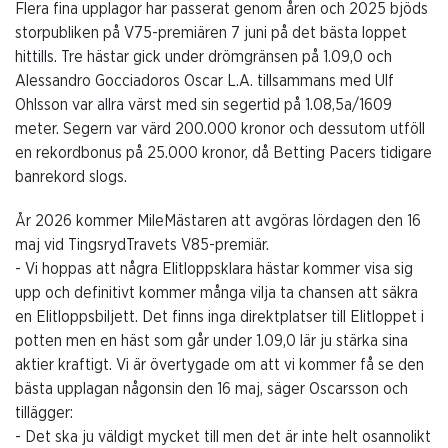
Flera fina upplagor har passerat genom åren och 2025 bjöds
storpubliken på V75-premiären 7 juni på det bästa loppet
hittills. Tre hästar gick under drömgränsen på 1.09,0 och
Alessandro Gocciadoros Oscar L.A. tillsammans med Ulf
Ohlsson var allra värst med sin segertid på 1.08,5a/1609
meter. Segern var värd 200.000 kronor och dessutom utföll
en rekordbonus på 25.000 kronor, då Betting Pacers tidigare
banrekord slogs.
År 2026 kommer MileMästaren att avgöras lördagen den 16
maj vid TingsrydTravets V85-premiär.
- Vi hoppas att några Elitloppsklara hästar kommer visa sig
upp och definitivt kommer många vilja ta chansen att säkra
en Elitloppsbiljett. Det finns inga direktplatser till Elitloppet i
potten men en häst som går under 1.09,0 lär ju stärka sina
aktier kraftigt. Vi är övertygade om att vi kommer få se den
bästa upplagan någonsin den 16 maj, säger Oscarsson och
tillägger:
- Det ska ju väldigt mycket till men det är inte helt osannolikt