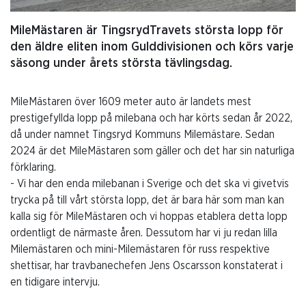
MileMästaren är TingsrydTravets största lopp för
den äldre eliten inom Gulddivisionen och körs varje
säsong under årets största tävlingsdag.
MileMästaren över 1609 meter auto är landets mest
prestigefyllda lopp på milebana och har körts sedan år 2022,
då under namnet Tingsryd Kommuns Milemästare. Sedan
2024 är det MileMästaren som gäller och det har sin naturliga
förklaring.
- Vi har den enda milebanan i Sverige och det ska vi givetvis
trycka på till vårt största lopp, det är bara här som man kan
kalla sig för MileMästaren och vi hoppas etablera detta lopp
ordentligt de närmaste åren. Dessutom har vi ju redan lilla
Milemästaren och mini-Milemästaren för russ respektive
shettisar, har travbanechefen Jens Oscarsson konstaterat i
en tidigare intervju.