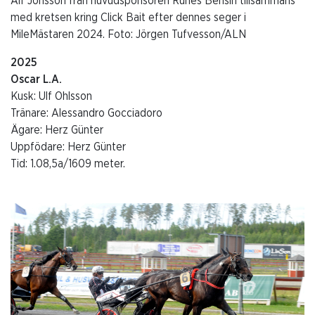
Alf Jonsson från huvudsponsoren Runes Bensin tillsammans
med kretsen kring Click Bait efter dennes seger i
MileMästaren 2024. Foto: Jörgen Tufvesson/ALN
2025
Oscar L.A.
Kusk: Ulf Ohlsson
Tränare: Alessandro Gocciadoro
Ägare: Herz Günter
Uppfödare: Herz Günter
Tid: 1.08,5a/1609 meter.