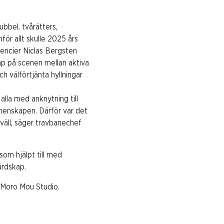
bbel, tvårätters,
ör allt skulle 2025 års
rencier Niclas Bergsten
p på scenen mellan aktiva
h välförtjänta hyllningar
alla med anknytning till
gemenskapen. Därför var det
väll, säger travbanechef
som hjälpt till med
ärdskap.
/Moro Mou Studio.