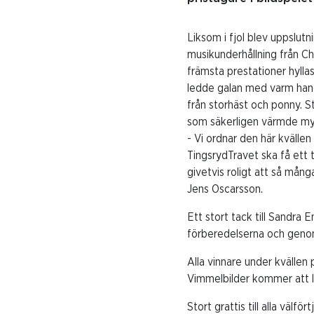
Liksom i fjol blev uppslut
musikunderhållning från Ch
främsta prestationer hylla
ledde galan med varm hand
från storhäst och ponny. S
som säkerligen värmde my
- Vi ordnar den här kvälle
TingsrydTravet ska få ett t
givetvis roligt att så mån
Jens Oscarsson.
Ett stort tack till Sandra
förberedelserna och genomf
Alla vinnare under kvälle
Vimmelbilder kommer att l
Stort grattis till alla välfö