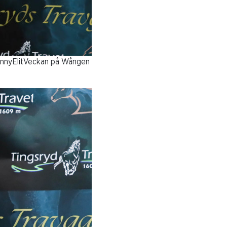
PonnyElitVeckan på Wången