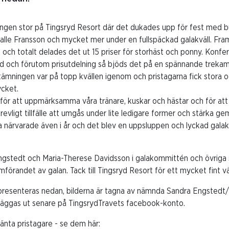
ningen stor på Tingsryd Resort där det dukades upp för fest med bu
alle Fransson och mycket mer under en fullspäckad galakväll. Framf
s och totalt delades det ut 15 priser för storhäst och ponny. Konfe
 och förutom prisutdelning så bjöds det på en spännande trekam
tämningen var på topp kvällen igenom och pristagarna fick stora oc
cket.
n för att uppmärksamma våra tränare, kuskar och hästar och för att 
revligt tillfälle att umgås under lite ledigare former och stärka 
ga närvarade även i år och det blev en uppsluppen och lyckad galak
 Engstedt och Maria-Therese Davidsson i galakommittén och övriga 
örandet av galan. Tack till Tingsryd Resort för ett mycket fint v
n presenteras nedan, bilderna är tagna av nämnda Sandra Engstedt
äggas ut senare på TingsrydTravets facebook-konto.
rtjänta pristagare - se dem här: