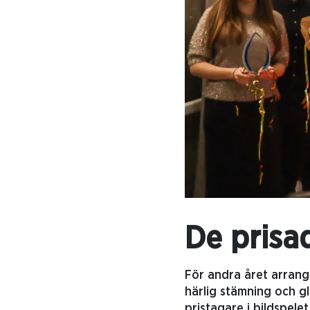
De prisa
För andra året arrang
härlig stämning och g
pristagare i bildspele