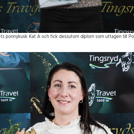
rets ponnykusk Kat A och fick dessutom diplom som uttagen till 