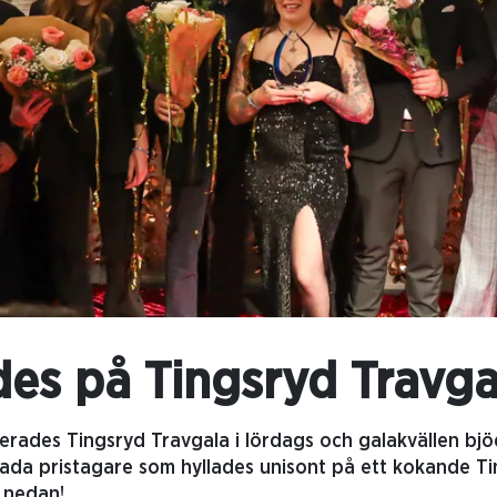
des på Tingsryd Travga
erades Tingsryd Travgala i lördags och galakvällen bjöd
lada pristagare som hyllades unisont på ett kokande Tin
t nedan!