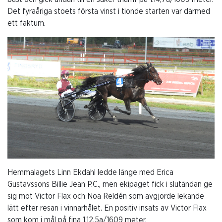
Det fyraåriga stoets första vinst i tionde starten var därmed
ett faktum.
Hemmalagets Linn Ekdahl ledde länge med Erica
Gustavssons Billie Jean P.C., men ekipaget fick i slutändan ge
sig mot Victor Flax och Noa Reldén som avgjorde lekande
lätt efter resan i vinnarhålet. En positiv insats av Victor Flax
som kom i mål på fina 1.12,5a/1609 meter.