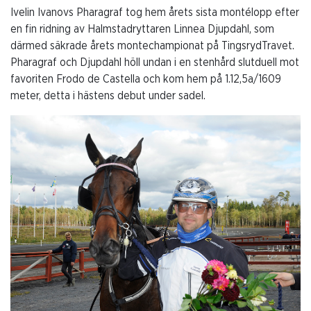
Ivelin Ivanovs Pharagraf tog hem årets sista montélopp efter
en fin ridning av Halmstadryttaren Linnea Djupdahl, som
därmed säkrade årets montechampionat på TingsrydTravet.
Pharagraf och Djupdahl höll undan i en stenhård slutduell mot
favoriten Frodo de Castella och kom hem på 1.12,5a/1609
meter, detta i hästens debut under sadel.