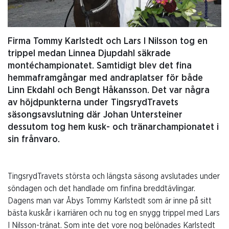
Firma Tommy Karlstedt och Lars I Nilsson tog en
trippel medan Linnea Djupdahl säkrade
montéchampionatet. Samtidigt blev det fina
hemmaframgångar med andraplatser för både
Linn Ekdahl och Bengt Håkansson. Det var några
av höjdpunkterna under TingsrydTravets
säsongsavslutning där Johan Untersteiner
dessutom tog hem kusk- och tränarchampionatet i
sin frånvaro.
TingsrydTravets största och längsta säsong avslutades under
söndagen och det handlade om finfina breddtävlingar.
Dagens man var Åbys Tommy Karlstedt som är inne på sitt
bästa kuskår i karriären och nu tog en snygg trippel med Lars
I Nilsson-tränat. Som inte det vore nog belönades Karlstedt