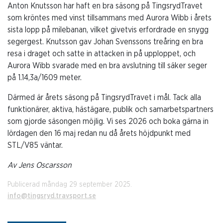
Anton Knutsson har haft en bra säsong på TingsrydTravet
som kröntes med vinst tillsammans med Aurora Wibb i årets
sista lopp på milebanan, vilket givetvis erfordrade en snygg
segergest. Knutsson gav Johan Svenssons treåring en bra
resa i draget och satte in attacken in på upploppet, och
Aurora Wibb svarade med en bra avslutning till säker seger
på 1.14,3a/1609 meter.
Därmed är årets säsong på TingsrydTravet i mål. Tack alla
funktionärer, aktiva, hästägare, publik och samarbetspartners
som gjorde säsongen möjlig. Vi ses 2026 och boka gärna in
lördagen den 16 maj redan nu då årets höjdpunkt med
STL/V85 väntar.
Av Jens Oscarsson
Publicerad måndag 29 september 2025.
info@tingsryd.travsport.se