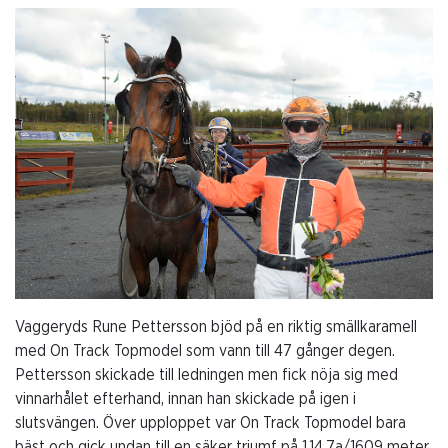
Vaggeryds Rune Pettersson bjöd på en riktig smällkaramell
med On Track Topmodel som vann till 47 gånger degen.
Pettersson skickade till ledningen men fick nöja sig med
vinnarhålet efterhand, innan han skickade på igen i
slutsvängen. Över upploppet var On Track Topmodel bara
bäst och gick undan till en säker triumf på 1.14,7a/1609 meter.