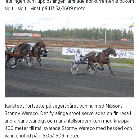
ledningen och i upplösningen lämnade konkurrenterna bakom
sig till sig till vinst på 1.13,3a/1609 meter.
Karlstedt fortsatte på segerspåret och nu med Nilssons
Stormy Wareco. Det fyraåriga stoet serverades en fin resa i
andra par utvändigt och när anfallsordern kom med knappa
400 meter till mål svarade Stormy Wareco med besked och
vann ohotad på 1.15,0a/1609 meter.