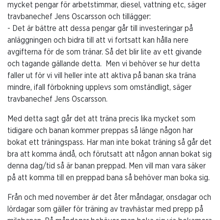
mycket pengar för arbetstimmar, diesel, vattning etc, säger
travbanechef Jens Oscarsson och tillägger:
- Det är bättre att dessa pengar går till investeringar på
anläggningen och bidra till att vi fortsatt kan hålla nere
avgifterna för de som tränar. Så det blir lite av ett givande
och tagande gällande detta. Men vi behöver se hur detta
faller ut för vi vill heller inte att aktiva på banan ska träna
mindre, ifall förbokning upplevs som omständligt, säger
travbanechef Jens Oscarsson.
Med detta sagt går det att träna precis lika mycket som
tidigare och banan kommer preppas så länge någon har
bokat ett träningspass. Har man inte bokat träning så går det
bra att komma ändå, och förutsatt att någon annan bokat sig
denna dag/tid så är banan preppad. Men vill man vara säker
på att komma till en preppad bana så behöver man boka sig.
Från och med november är det åter måndagar, onsdagar och
lördagar som gäller för träning av travhästar med prepp på