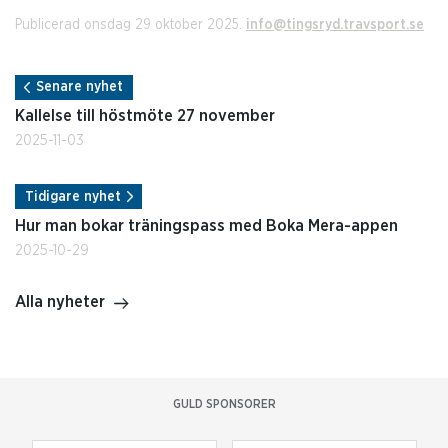
Publicerad onsdag 29 oktober 2025.
info@tingsryd.travsport.se
Senare nyhet
Kallelse till höstmöte 27 november
2025-11-03
Tidigare nyhet
Hur man bokar träningspass med Boka Mera-appen
2025-10-29
Alla nyheter
GULD SPONSORER