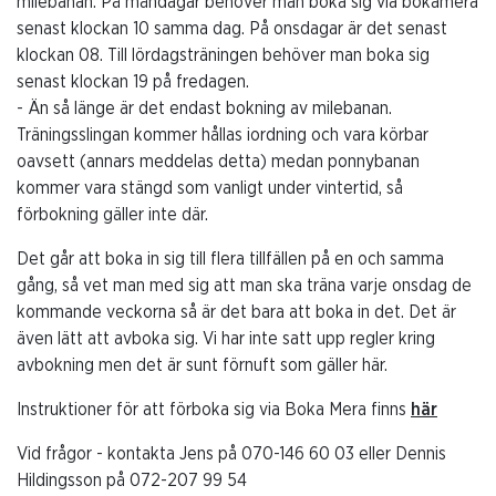
milebanan. På måndagar behöver man boka sig via bokamera
senast klockan 10 samma dag. På onsdagar är det senast
klockan 08. Till lördagsträningen behöver man boka sig
senast klockan 19 på fredagen.
- Än så länge är det endast bokning av milebanan.
Träningsslingan kommer hållas iordning och vara körbar
oavsett (annars meddelas detta) medan ponnybanan
kommer vara stängd som vanligt under vintertid, så
förbokning gäller inte där.
Det går att boka in sig till flera tillfällen på en och samma
gång, så vet man med sig att man ska träna varje onsdag de
kommande veckorna så är det bara att boka in det. Det är
även lätt att avboka sig. Vi har inte satt upp regler kring
avbokning men det är sunt förnuft som gäller här.
Instruktioner för att förboka sig via Boka Mera finns
här
Vid frågor - kontakta Jens på 070-146 60 03 eller Dennis
Hildingsson på 072-207 99 54