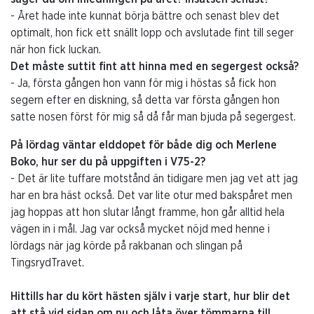
- Året hade inte kunnat börja bättre och senast blev det
optimalt, hon fick ett snällt lopp och avslutade fint till seger
när hon fick luckan.
Det måste suttit fint att hinna med en segergest också?
- Ja, första gången hon vann för mig i höstas så fick hon
segern efter en diskning, så detta var första gången hon
satte nosen först för mig så då får man bjuda på segergest.
På lördag väntar elddopet för både dig och Merlene
Boko, hur ser du på uppgiften i V75-2?
- Det är lite tuffare motstånd än tidigare men jag vet att jag
har en bra häst också. Det var lite otur med bakspåret men
jag hoppas att hon slutar långt framme, hon går alltid hela
vägen in i mål. Jag var också mycket nöjd med henne i
lördags när jag körde på rakbanan och slingan på
TingsrydTravet.
Hittills har du kört hästen själv i varje start, hur blir det
att stå vid sidan om nu och låta över tömmarna till