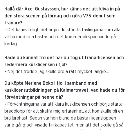
Hallå där Axel Gustavsson, hur känns det att kliva in på
den stora scenen på lördag och göra V75-debut som
tränare?
- Det känns roligt, det är ju i de största tävlingarna som alla
vill ha med sina hästar och det kommer bli spännande på
lördag.
Hade du kunnat tro det när du tog ut tränarlicensen och
sedermera kusklicensen i fjol?
- Nej det trodde jag skulle dröja rätt mycket längre…
Du köpte Merlene Boko i fjol i samband med
kusklicensutbildningen på Kalmartravet, vad hade du för
förväntningar på henne då?
-
Förväntningarna var att klara kusklicensen och börja starta i
breddlopp för att skaffa mig erfarenhet, att hon skulle bli en
bra lärohäst. Sedan var hon bland de bästa i licensloppen
varje gång och visade fin kapacitet, men att det skulle gå så