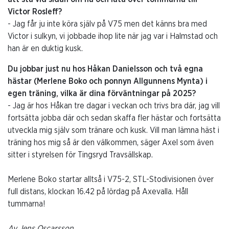
Victor Rosleff?
- Jag får ju inte köra själv på V75 men det känns bra med
Victor i sulkyn, vi jobbade ihop lite när jag var i Halmstad och
han är en duktig kusk.
Du jobbar just nu hos Håkan Danielsson och två egna
hästar (Merlene Boko och ponnyn Allgunnens Mynta) i
egen träning, vilka är dina förväntningar på 2025?
- Jag är hos Håkan tre dagar i veckan och trivs bra där, jag vill
fortsätta jobba där och sedan skaffa fler hästar och fortsätta
utveckla mig själv som tränare och kusk. Vill man lämna häst i
träning hos mig så är den välkommen, säger Axel som även
sitter i styrelsen för Tingsryd Travsällskap.
Merlene Boko startar alltså i V75-2, STL-Stodivisionen över
full distans, klockan 16.42 på lördag på Axevalla. Håll
tummarna!
Av Jens Oscarsson