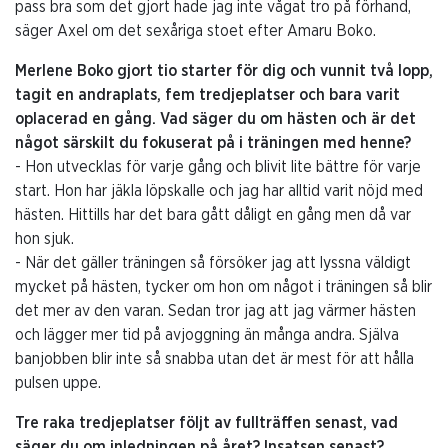
pass bra som det gjort hade jag inte vågat tro på förhand,
säger Axel om det sexåriga stoet efter Amaru Boko.
Merlene Boko gjort tio starter för dig och vunnit två lopp,
tagit en andraplats, fem tredjeplatser och bara varit
oplacerad en gång. Vad säger du om hästen och är det
något särskilt du fokuserat på i träningen med henne?
- Hon utvecklas för varje gång och blivit lite bättre för varje
start. Hon har jäkla löpskalle och jag har alltid varit nöjd med
hästen. Hittills har det bara gått dåligt en gång men då var
hon sjuk.
- När det gäller träningen så försöker jag att lyssna väldigt
mycket på hästen, tycker om hon om något i träningen så blir
det mer av den varan. Sedan tror jag att jag värmer hästen
och lägger mer tid på avjoggning än många andra. Själva
banjobben blir inte så snabba utan det är mest för att hålla
pulsen uppe.
Tre raka tredjeplatser följt av fullträffen senast, vad
säger du om inledningen på året? Insatsen senast?