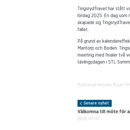
TingsrydTravet har stått v
lördag 2025. En dag som m
skapade sig TingsrydTravet
fallet.
På grund av kalendereffekt
Mantorp och Boden. Tingsry
meeting med finaler två ve
tävlingsdagen i STL Somm
Publicerad torsdag 19 juni 2
Senare nyhet
Välkomna till möte för a
2025-07-01