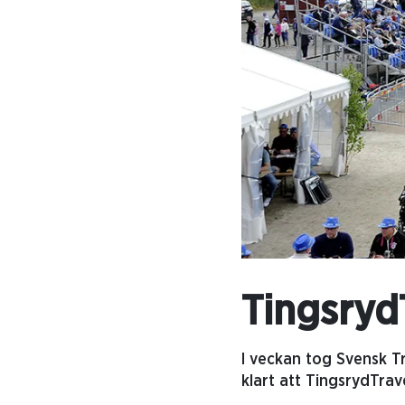
Tingsryd
I veckan tog Svensk T
klart att TingsrydTra