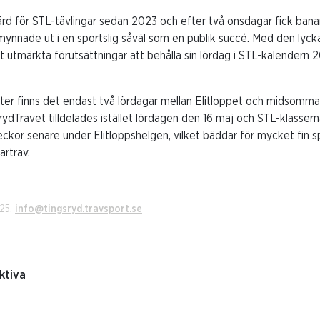
ärd för STL-tävlingar sedan 2023 och efter två onsdagar fick ban
ynnade ut i en sportslig såväl som en publik succé. Med den lyc
 utmärkta förutsättningar att behålla sin lördag i STL-kalendern 
er finns det endast två lördagar mellan Elitloppet och midsommar
dTravet tilldelades istället lördagen den 16 maj och STL-klassern
ckor senare under Elitloppshelgen, vilket bäddar för mycket fin s
artrav.
025.
info@tingsryd.travsport.se
ktiva