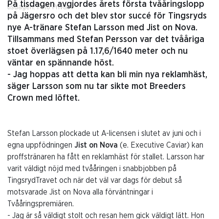
På tisdagen avgjordes årets första tvååringslopp
tisdagen. Foto Privat
på Jägersro och det blev stor succé för Tingsryds
nye A-tränare Stefan Larsson med Jist on Nova.
Tillsammans med Stefan Persson var det tvååriga
stoet överlägsen på 1.17,6/1640 meter och nu
väntar en spännande höst.
- Jag hoppas att detta kan bli min nya reklamhäst,
säger Larsson som nu tar sikte mot Breeders
Crown med löftet.
Stefan Larsson plockade ut A-licensen i slutet av juni och i
egna uppfödningen
Jist on Nova
(e. Executive Caviar) kan
proffstränaren ha fått en reklamhäst för stallet. Larsson har
varit väldigt nöjd med tvååringen i snabbjobben på
TingsrydTravet och när det väl var dags för debut så
motsvarade Jist on Nova alla förväntningar i
Tvååringspremiären.
- Jag är så väldigt stolt och resan hem gick väldigt lätt. Hon