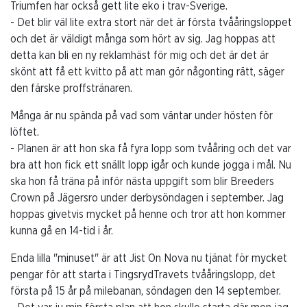
Triumfen har också gett lite eko i trav-Sverige.
- Det blir väl lite extra stort när det är första tvååringsloppet
och det är väldigt många som hört av sig. Jag hoppas att
detta kan bli en ny reklamhäst för mig och det är det är
skönt att få ett kvitto på att man gör någonting rätt, säger
den färske proffstränaren.
Många är nu spända på vad som väntar under hösten för
löftet.
- Planen är att hon ska få fyra lopp som tvååring och det var
bra att hon fick ett snällt lopp igår och kunde jogga i mål. Nu
ska hon få träna på inför nästa uppgift som blir Breeders
Crown på Jägersro under derbysöndagen i september. Jag
hoppas givetvis mycket på henne och tror att hon kommer
kunna gå en 14-tid i år.
Enda lilla "minuset" är att Jist On Nova nu tjänat för mycket
pengar för att starta i TingsrydTravets tvååringslopp, det
första på 15 år på milebanan, söndagen den 14 september.