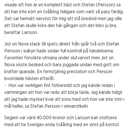
visade att hon är en komplett häst och Stefan (Persson) sa
att han inte kört en tvååring tidigare som varit så pass färdig.
Det var hemskt nervöst för mig att stå bredvid men jag ville
att Stefan skulle köra den här gången och det blev ju bra,
berättar Larsson.
Jist on Nova stack till spets direkt från spår två och Stefan
Persson i sulkyn hade sedan full kontroll på händelserna.
Favoriten försökte utmana under slutvarvet men Jist on
Nova visste besked och bara joggade undan med gott om
krafter sparade. En femstjärnig prestation och Persson
lovordade hästen efteråt.
- Hon var verkligen fint förberedd och jag kände redan i
värmningen att hon var redo att börja tävla. Jag kände tidigt
att jag hade mycket kvar att köra med och hon var inte tom i
mål heller, sa Stefan Persson i vinnarcirkeln.
Segern var värd 40.000 kronor och Larsson kan stoltsera
med att ha Sveriges enda tvååring med en vinst på kontot.