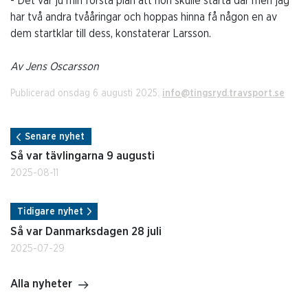
- Det var ju min första plan att hon skulle starta där men jag
har två andra tvååringar och hoppas hinna få någon en av
dem startklar till dess, konstaterar Larsson.
Av Jens Oscarsson
Publicerad onsdag 6 augusti 2025.
info@tingsryd.travsport.se
Senare nyhet
Så var tävlingarna 9 augusti
2025-08-11
Tidigare nyhet
Så var Danmarksdagen 28 juli
2025-07-29
Alla nyheter