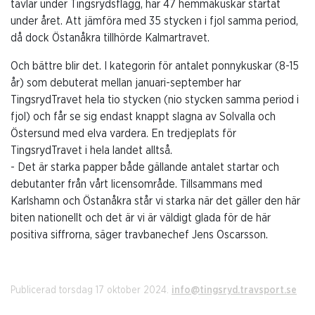
tävlar under Tingsrydsflagg, har 47 hemmakuskar startat
under året. Att jämföra med 35 stycken i fjol samma period,
då dock Östanåkra tillhörde Kalmartravet.
Och bättre blir det. I kategorin för antalet ponnykuskar (8-15
år) som debuterat mellan januari-september har
TingsrydTravet hela tio stycken (nio stycken samma period i
fjol) och får se sig endast knappt slagna av Solvalla och
Östersund med elva vardera. En tredjeplats för
TingsrydTravet i hela landet alltså.
- Det är starka papper både gällande antalet startar och
debutanter från vårt licensområde. Tillsammans med
Karlshamn och Östanåkra står vi starka när det gäller den här
biten nationellt och det är vi är väldigt glada för de här
positiva siffrorna, säger travbanechef Jens Oscarsson.
Publicerad torsdag 17 oktober 2024.
info@tingsryd.travsport.se