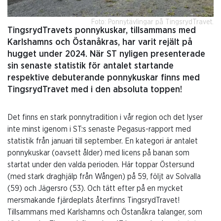
Foto: Ponnytävlingar på TingsrydTravet.
TingsrydTravets ponnykuskar, tillsammans med
Karlshamns och Östanåkras, har varit rejält på
hugget under 2024. När ST nyligen presenterade
sin senaste statistik för antalet startande
respektive debuterande ponnykuskar finns med
TingsrydTravet med i den absoluta toppen!
Det finns en stark ponnytradition i vår region och det lyser
inte minst igenom i ST:s senaste Pegasus-rapport med
statistik från januari till september. En kategori är antalet
ponnykuskar (oavsett ålder) med licens på banan som
startat under den valda perioden. Här toppar Östersund
(med stark draghjälp från Wången) på 59, följt av Solvalla
(59) och Jägersro (53). Och tätt efter på en mycket
mersmakande fjärdeplats återfinns TingsrydTravet!
Tillsammans med Karlshamns och Östanåkra talanger, som