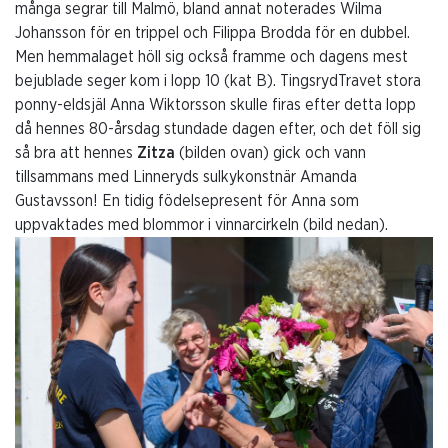
många segrar till Malmö, bland annat noterades Wilma
Johansson för en trippel och Filippa Brodda för en dubbel.
Men hemmalaget höll sig också framme och dagens mest
bejublade seger kom i lopp 10 (kat B). TingsrydTravet stora
ponny-eldsjäl Anna Wiktorsson skulle firas efter detta lopp
då hennes 80-årsdag stundade dagen efter, och det föll sig
så bra att hennes
Zitza
(bilden ovan) gick och vann
tillsammans med Linneryds sulkykonstnär Amanda
Gustavsson! En tidig födelsepresent för Anna som
uppvaktades med blommor i vinnarcirkeln (bild nedan).