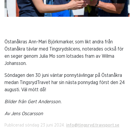
Östanåkras Ann-Mari Björkmarker, som likt andra från
Östanåkra tävlar med Tingsrydslicens, noterades också för
en seger genom Julia Mo som lotsades fram av Wilma
Johansson.
Söndagen den 30 juni väntar ponnytävlingar på Östanåkra
medan TingsrydTravet har sin nästa ponnydag först den 24
augusti. Väl mött då!
Bilder från Gert Andersson.
Av Jens Oscarsson
Publicerad söndag 23 juni 2024.
info@tingsryd.travsport.se