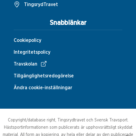
TingsrydTravet
Snabblänkar
Cookiepolicy
Integritetspolicy
Travskolan
Tillgänglighetsredogörelse
Ändra cookie-inställningar
Copyright/database right, Tingsrydtravet och Svensk Travsport.
Hästsportinformationen som publicerats är upphovsrättsligt skyddat
material. All form av kopiering, av hela eller delar av den publicerade