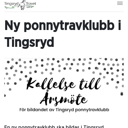
Ny ponnytravklubb i
Tingsryd
En ny ponnytravklubb ska bildas i Tingsryd,