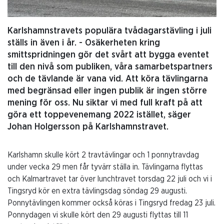
Karlshamnstravets populära tvådagarstävling i juli
ställs in även i år. - Osäkerheten kring
smittspridningen gör det svårt att bygga eventet
till den nivå som publiken, våra samarbetspartners
och de tävlande är vana vid. Att köra tävlingarna
med begränsad eller ingen publik är ingen större
mening för oss. Nu siktar vi med full kraft på att
göra ett toppevenemang 2022 istället, säger
Johan Holgersson på Karlshamnstravet.
Karlshamn skulle kört 2 travtävlingar och 1 ponnytravdag
under vecka 29 men får tyvärr ställa in. Tävlingarna flyttas
och Kalmartravet tar över lunchtravet torsdag 22 juli och vi i
Tingsryd kör en extra tävlingsdag söndag 29 augusti.
Ponnytävlingen kommer också köras i Tingsryd fredag 23 juli.
Ponnydagen vi skulle kört den 29 augusti flyttas till 11