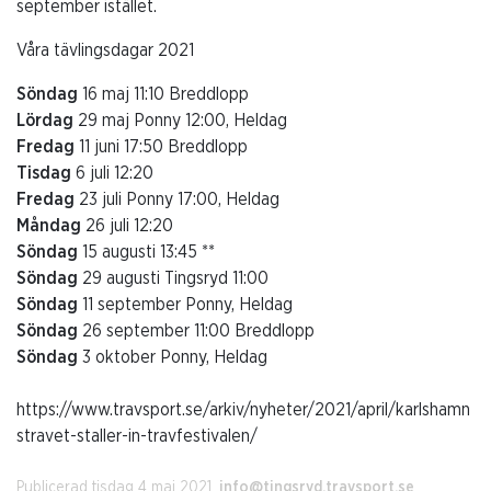
september istället.
Våra tävlingsdagar 2021
Söndag
16 maj 11:10 Breddlopp
Lördag
29 maj Ponny 12:00, Heldag
Fredag
11 juni 17:50 Breddlopp
Tisdag
6 juli 12:20
Fredag
23 juli Ponny 17:00, Heldag
Måndag
26 juli 12:20
Söndag
15 augusti 13:45 **
Söndag
29 augusti Tingsryd 11:00
Söndag
11 september Ponny, Heldag
Söndag
26 september 11:00 Breddlopp
Söndag
3 oktober Ponny, Heldag
https://www.travsport.se/arkiv/nyheter/2021/april/karlshamn
stravet-staller-in-travfestivalen/
Publicerad tisdag 4 maj 2021.
info@tingsryd.travsport.se