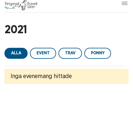
2021
ALLA
EVENT
TRAV
PONNY
Inga evenemang hittade