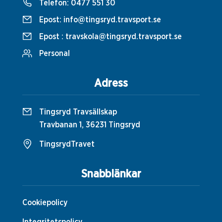
Telefon:
0477 551 30
Epost:
info@tingsryd.travsport.se
Epost :
travskola@tingsryd.travsport.se
Personal
Adress
Tingsryd Travsällskap
Travbanan 1, 36231 Tingsryd
TingsrydTravet
Snabblänkar
Cookiepolicy