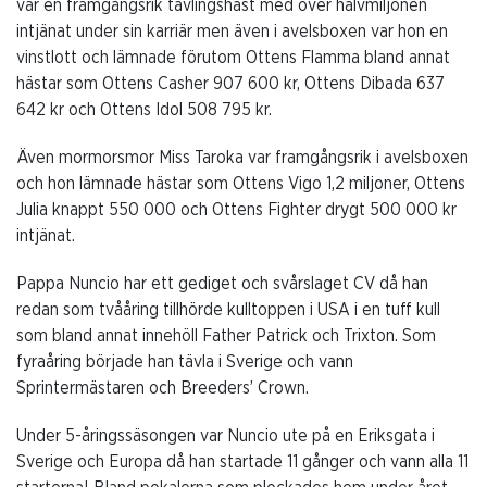
var en framgångsrik tävlingshäst med över halvmiljonen
intjänat under sin karriär men även i avelsboxen var hon en
vinstlott och lämnade förutom Ottens Flamma bland annat
hästar som Ottens Casher 907 600 kr, Ottens Dibada 637
642 kr och Ottens Idol 508 795 kr.
Även mormorsmor Miss Taroka var framgångsrik i avelsboxen
och hon lämnade hästar som Ottens Vigo 1,2 miljoner, Ottens
Julia knappt 550 000 och Ottens Fighter drygt 500 000 kr
intjänat.
Pappa Nuncio har ett gediget och svårslaget CV då han
redan som tvååring tillhörde kulltoppen i USA i en tuff kull
som bland annat innehöll Father Patrick och Trixton. Som
fyraåring började han tävla i Sverige och vann
Sprintermästaren och Breeders’ Crown.
Under 5-åringssäsongen var Nuncio ute på en Eriksgata i
Sverige och Europa då han startade 11 gånger och vann alla 11