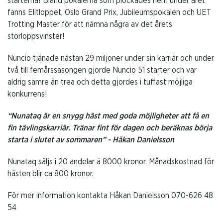
starterna! Bland pokalerna som plockades hem under året
fanns Elitloppet, Oslo Grand Prix, Jubileumspokalen och UET
Trotting Master för att nämna några av det årets
storloppsvinster!
Nuncio tjänade nästan 29 miljoner under sin karriär och under
två till femårssäsongen gjorde Nuncio 51 starter och var
aldrig sämre än trea och detta gjordes i tuffast möjliga
konkurrens!
“Nunataq är en snygg häst med goda möjligheter att få en
fin tävlingskarriär. Tränar fint för dagen och beräknas börja
starta i slutet av sommaren” - Håkan Danielsson
Nunataq säljs i 20 andelar á 8000 kronor. Månadskostnad för
hästen blir ca 800 kronor.
För mer information kontakta Håkan Danielsson 070-626 48
54