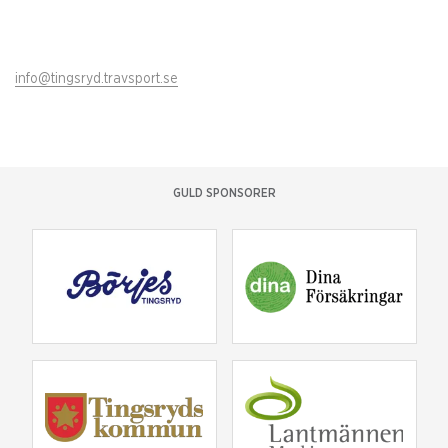
info@tingsryd.travsport.se
GULD SPONSORER